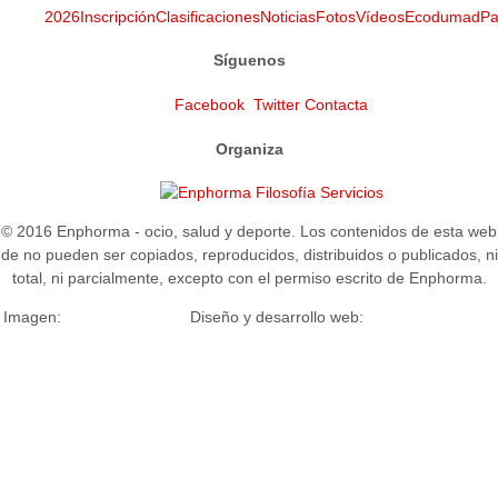
2026
Inscripción
Clasificaciones
Noticias
Fotos
Vídeos
Ecodumad
Pa
Síguenos
Facebook
Twitter
Contacta
Organiza
Filosofía
Servicios
© 2016 Enphorma - ocio, salud y deporte. Los contenidos de esta web
de no pueden ser copiados, reproducidos, distribuidos o publicados, ni
total, ni parcialmente, excepto con el permiso escrito de Enphorma.
Imagen:
Diseño y desarrollo web: