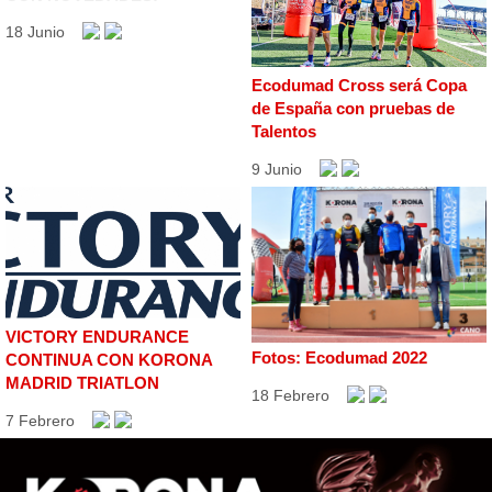
18 Junio
Ecodumad Cross será Copa
de España con pruebas de
Talentos
9 Junio
VICTORY ENDURANCE
Fotos: Ecodumad 2022
CONTINUA CON KORONA
MADRID TRIATLON
18 Febrero
7 Febrero