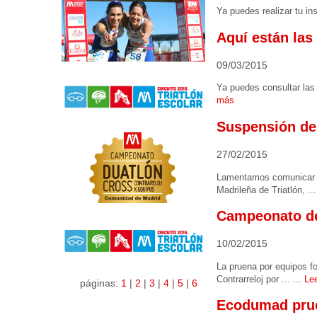
Ya puedes realizar tu in
Aquí están las
09/03/2015
Ya puedes consultar las 
más
Suspensión de
27/02/2015
Lamentamos comunicar qu
Madrileña de Triatlón, ...
Campeonato de
10/02/2015
La pruena por equipos f
Contrarreloj por ... ...
Le
páginas:
1
|
2
|
3
|
4
|
5
|
6
Ecodumad prueb