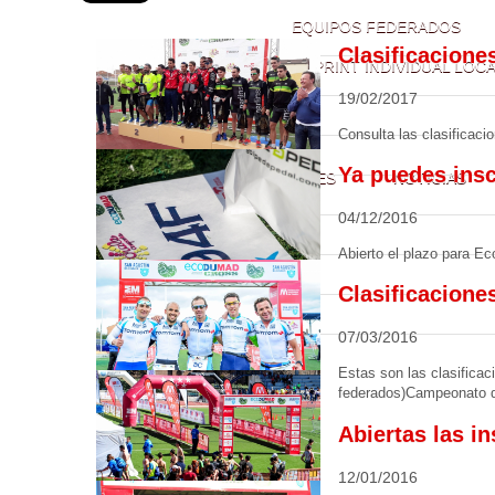
EQUIPOS FEDERADOS
Clasificacione
SUPERSPRINT INDIVIDUAL LOC
19/02/2017
Consulta las clasificac
Ya puedes ins
CLASIFICACIONES
NOTICIAS
04/12/2016
Abierto el plazo para Ec
Clasificacione
07/03/2016
Estas son las clasific
federados)Campeonato d
Abiertas las i
12/01/2016