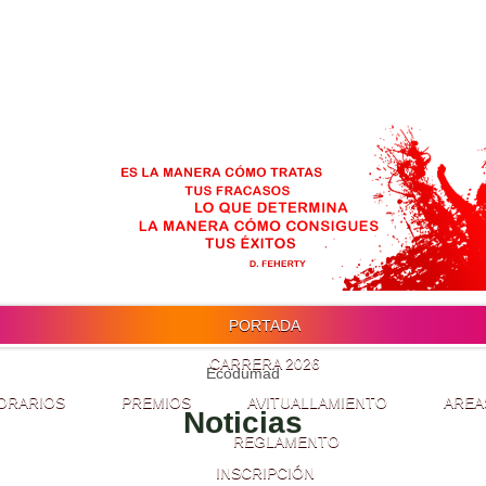
PORTADA
CARRERA 2026
Ecodumad
ORARIOS
PREMIOS
AVITUALLAMIENTO
AREA
Noticias
REGLAMENTO
INSCRIPCIÓN