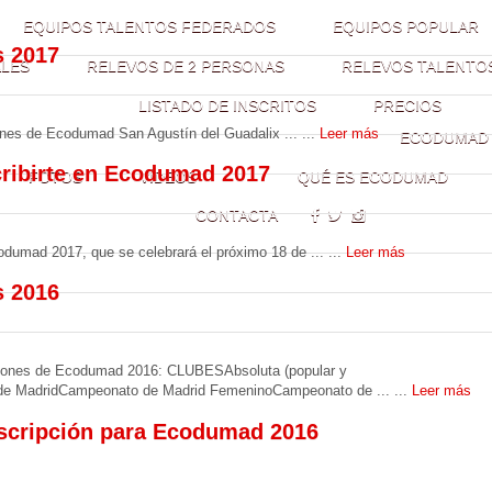
EQUIPOS TALENTOS FEDERADOS
EQUIPOS POPULAR
s 2017
ALES
RELEVOS DE 2 PERSONAS
RELEVOS TALENTO
LISTADO DE INSCRITOS
PRECIOS
iones de Ecodumad San Agustín del Guadalix ... ...
Leer más
ECODUMAD
cribirte en Ecodumad 2017
FOTOS
VÍDEOS
QUÉ ES ECODUMAD
CONTACTA
odumad 2017, que se celebrará el próximo 18 de ... ...
Leer más
s 2016
aciones de Ecodumad 2016: CLUBESAbsoluta (popular y
e MadridCampeonato de Madrid FemeninoCampeonato de ... ...
Leer más
nscripción para Ecodumad 2016