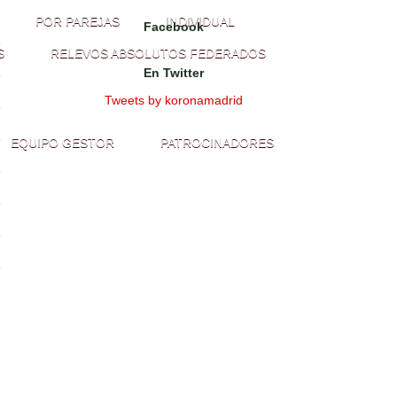
POR PAREJAS
INDIVIDUAL
Facebook
S
RELEVOS ABSOLUTOS FEDERADOS
En Twitter
Tweets by koronamadrid
EQUIPO GESTOR
PATROCINADORES